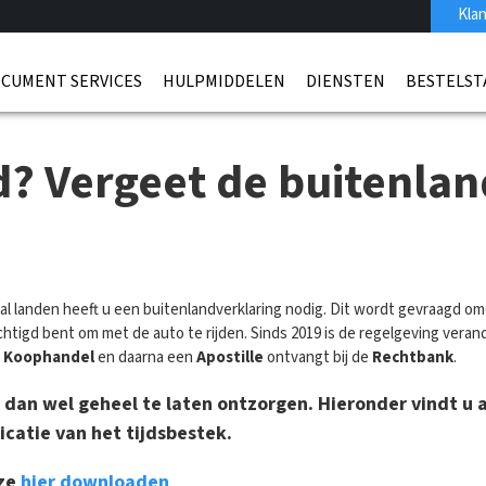
Klan
CUMENT SERVICES
HULPMIDDELEN
DIENSTEN
BESTELST
? Vergeet de buitenland
l landen heeft u een buitenlandverklaring nodig. Dit wordt gevraagd om
chtigd bent om met de auto te rijden. Sinds 2019 is de regelgeving veran
 Koophandel
en daarna een
Apostille
ontvangt bij de
Rechtbank
.
k, dan wel geheel te laten ontzorgen. Hieronder vindt u
icatie van het tijdsbestek.
eze
hier downloaden