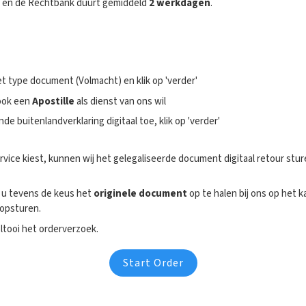
el en de Rechtbank duurt gemiddeld
2 werkdagen
.
t type document (Volmacht) en klik op 'verder'
ook een
Apostille
als dienst van ons wil
buitenlandverklaring digitaal toe, klik op 'verder'
rvice kiest, kunnen wij het gelegaliseerde document digitaal retour sture
ft u tevens de keus het
originele document
op te halen bij ons op het 
 opsturen.
ltooi het orderverzoek.
Start Order