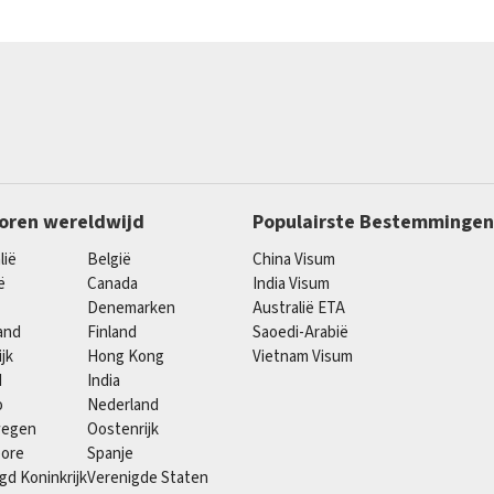
oren wereldwijd
Populairste Bestemmingen
lië
België
China Visum
ë
Canada
India Visum
Denemarken
Australië ETA
and
Finland
Saoedi-Arabië
ijk
Hong Kong
Vietnam Visum
d
India
o
Nederland
wegen
Oostenrijk
pore
Spanje
gd Koninkrijk
Verenigde Staten