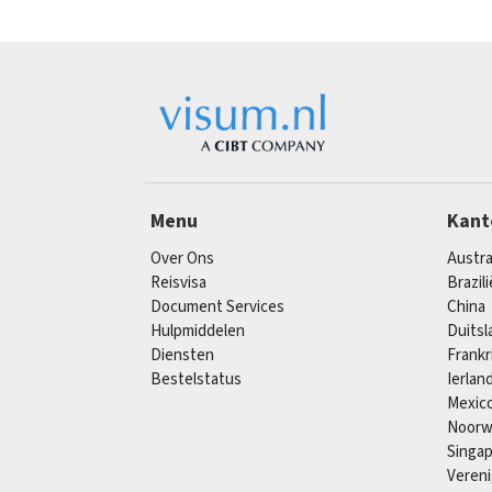
Menu
Kant
Over Ons
Austra
Reisvisa
Brazili
Document Services
China
Hulpmiddelen
Duitsl
Diensten
Frankr
Bestelstatus
Ierlan
Mexic
Noor
Singa
Vereni