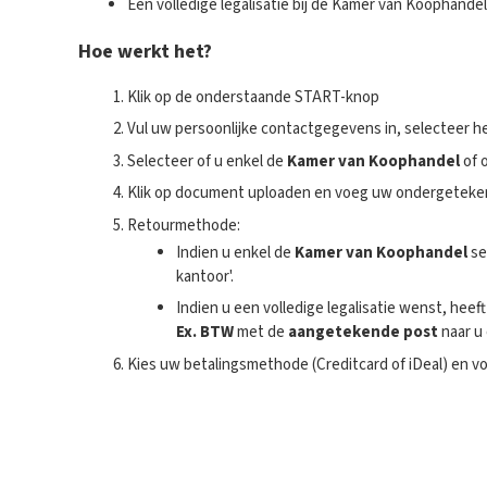
Een volledige legalisatie bij de Kamer van Koophand
Hoe werkt het?
Klik op de onderstaande START-knop
Vul uw persoonlijke contactgegevens in, selecteer he
Selecteer of u enkel de
Kamer van Koophandel
of 
Klik op document uploaden en voeg uw ondergetekende 
Retourmethode:
Indien u enkel de
Kamer van Koophandel
se
kantoor'.
Indien u een volledige legalisatie wenst, hee
Ex. BTW
met de
aangetekende post
naar u
Kies uw betalingsmethode (Creditcard of iDeal) en vo