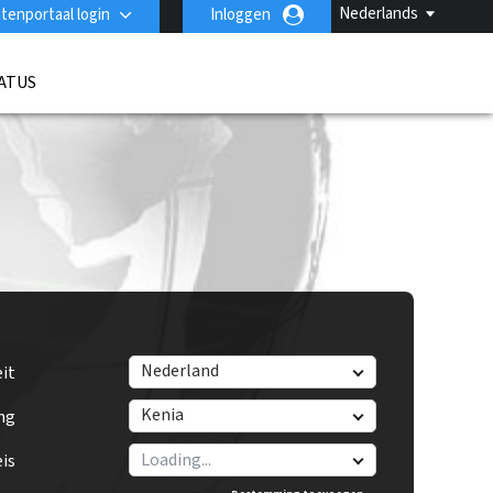
Nederlands
tenportaal login
Inloggen
ATUS
Nederland
eit
Kenia
ng
is