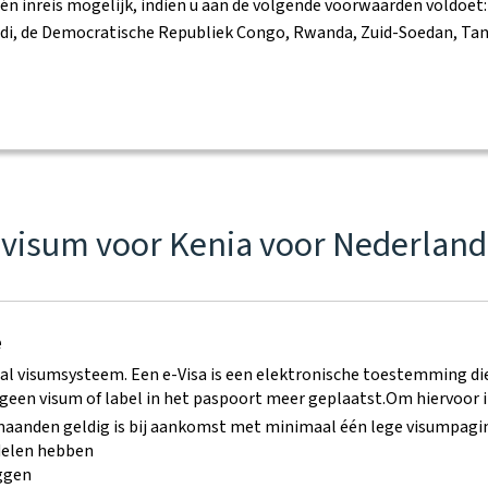
én inreis mogelijk, indien u aan de volgende voorwaarden voldoet:
ndi, de Democratische Republiek Congo, Rwanda, Zuid-Soedan, Ta
envisum voor Kenia voor Nederlan
e
aal visumsysteem. Een e-Visa is een elektronische toestemming di
een visum of label in het paspoort meer geplaatst.
Om hiervoor i
aanden geldig is bij aankomst met minimaal één lege visumpagi
delen hebben
eggen