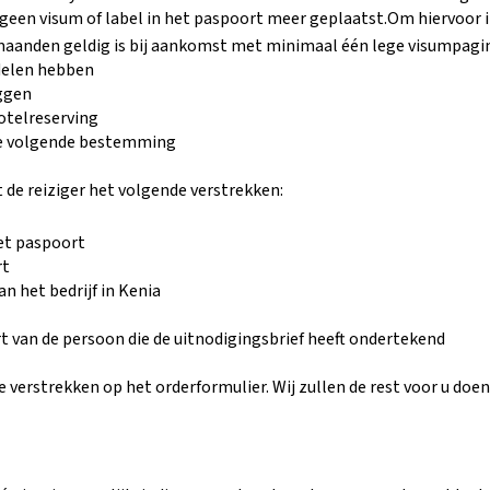
een visum of label in het paspoort meer geplaatst.
Om hiervoor i
aanden geldig is bij aankomst met minimaal één lege visumpagi
delen hebben
eggen
hotelreserving
de volgende bestemming
 de reiziger het volgende verstrekken:
et paspoort
rt
n het bedrijf in Kenia
t van de persoon die de uitnodigingsbrief heeft ondertekend
verstrekken op het orderformulier. Wij zullen de rest voor u doen