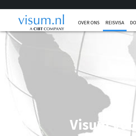
OVER ONS
REISVISA
DO
Visum voo