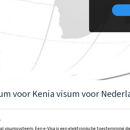
sum voor Kenia visum voor Neder
e
aal visumsysteem. Een e-Visa is een elektronische toestemming di