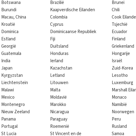
Botswana
Brazilië
Brunei
Burundi
Kaapverdische Eilanden
Chili
Macau, China
Colombia
Cook Eiland
Kroatië
Cyprus
Tsjechië
Dominica
Dominicaanse Republiek
Ecuador
Estland
Fiji
Finland
Georgië
Duitsland
Griekenland
Guatemala
Honduras
Hongarije
India
Ierland
Israël
Japan
Kazachstan
Zuid-Korea
Kyrgyzstan
Letland
Lesotho
Liechtenstein
Litouwen
Luxemburg
Malawi
Malta
Marshall Eil
Mexico
Moldavië
Monaco
Montenegro
Marokko
Namibië
Nieuw Zeeland
Nicaragua
Noorwegen
Panama
Paraguay
Peru
Portugal
Roemenië
Rusland
St Lucia
St Vincent en de
Samoa